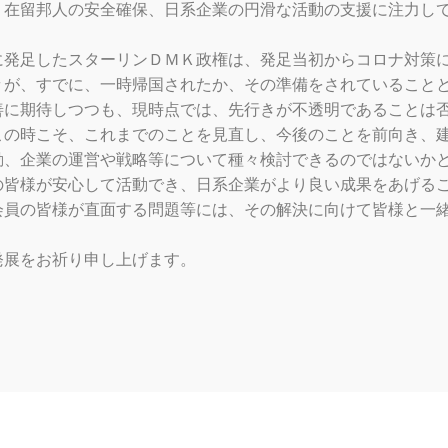
、在留邦人の安全確保、日系企業の円滑な活動の支援に注力し
に発足したスターリンＤＭＫ政権は、発足当初からコロナ対策
々が、すでに、一時帰国されたか、その準備をされていること
善に期待しつつも、現時点では、先行きが不透明であることは
この時こそ、これまでのことを見直し、今後のことを前向き、
動、企業の運営や戦略等について種々検討できるのではないか
の皆様が安心して活動でき、日系企業がより良い成果をあげる
会員の皆様が直面する問題等には、その解決に向けて皆様と一
発展をお祈り申し上げます。