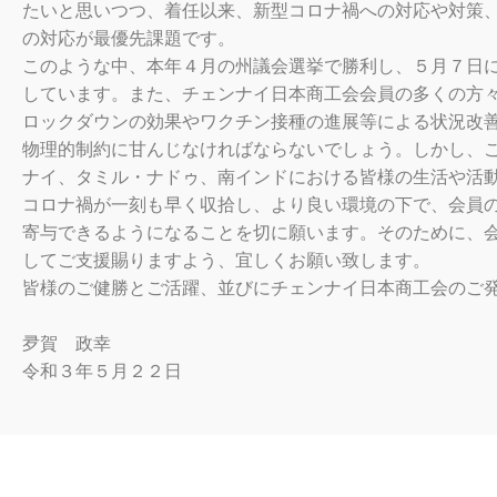
たいと思いつつ、着任以来、新型コロナ禍への対応や対策
の対応が最優先課題です。
このような中、本年４月の州議会選挙で勝利し、５月７日
しています。また、チェンナイ日本商工会会員の多くの方
ロックダウンの効果やワクチン接種の進展等による状況改
物理的制約に甘んじなければならないでしょう。しかし、
ナイ、タミル・ナドゥ、南インドにおける皆様の生活や活
コロナ禍が一刻も早く収拾し、より良い環境の下で、会員
寄与できるようになることを切に願います。そのために、
してご支援賜りますよう、宜しくお願い致します。
皆様のご健勝とご活躍、並びにチェンナイ日本商工会のご
夛賀 政幸
令和３年５月２２日